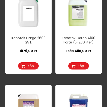
här
produkten
har
flera
varianter.
De
Kenotek Cargo 2600
Kenotek Cargo 4100
olika
25 L
Forté (5-200 liter)
alternativen
1979,00
kr
Från
595,00
kr
kan
väljas
på
Köp
Köp
produktsidan