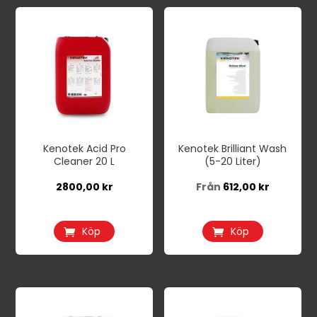
Den
här
produkten
har
flera
varianter.
De
Kenotek Acid Pro
Kenotek Brilliant Wash
olika
Cleaner 20 L
(5-20 Liter)
alternativen
2800,00
kr
Från
612,00
kr
kan
väljas
på
Köp
Köp
produktsidan
Den