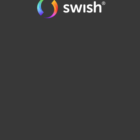
order@runes.se
0471-125 90
BUTIKEN I EMMABODA >
MITT KONTO