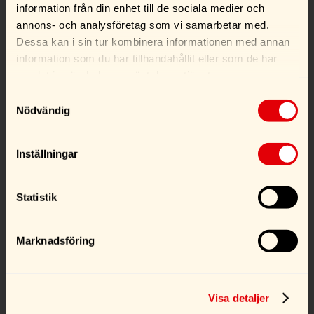
Cleaner 10 L
25 L
information från din enhet till de sociala medier och
annons- och analysföretag som vi samarbetar med.
1062,00
kr
2263,00
kr
Dessa kan i sin tur kombinera informationen med annan
information som du har tillhandahållit eller som de har
Köp
Köp
samlat in när du har använt deras tjänster.
Samtyckesval
Nödvändig
Den
Inställningar
här
produkten
Statistik
har
flera
varianter.
Marknadsföring
De
Kenotek Wheel
Kenotek X-tra 4200
olika
Cleaner Extreme 20 L
(5-20 Liter)
alternativen
Visa detaljer
2425,00
kr
Från
731,00
kr
kan