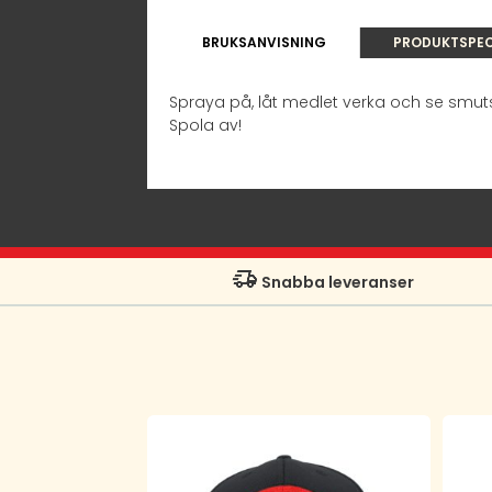
BRUKSANVISNING
PRODUKTSPEC
Spraya på, låt medlet verka och se smutse
Spola av!
Snabba leveranser
Den
här