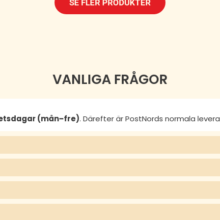
SE FLER PRODUKTER
VANLIGA FRÅGOR
betsdagar (mån–fre)
. Därefter är PostNords normala lever