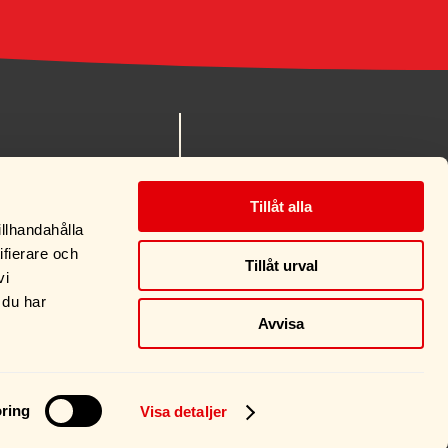
nes.se
MITT KONTO
 90
KÖPVILLKOR
Tillåt alla
OM OSS
illhandahålla
KONTAKT
ifierare och
Tillåt urval
vi
 du har
 I EMMABODA >
Avvisa
ring
Visa detaljer
Visselblåsarfunktion