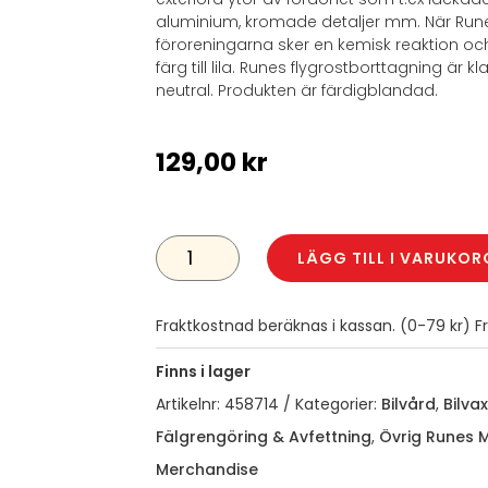
aluminium, kromade detaljer mm. När Rune
föroreningarna sker en kemisk reaktion oc
färg till lila. Runes flygrostborttagning är k
neutral. Produkten är färdigblandad.
129,00
kr
RUNES
FLYGROSTBORTTAGNING
LÄGG TILL I VARUKOR
500ML
MÄNGD
Fraktkostnad beräknas i kassan. (0-79 kr) Fra
Finns i lager
Artikelnr:
458714
Kategorier:
Bilvård
,
Bilvax
Fälgrengöring & Avfettning
,
Övrig Runes 
Merchandise