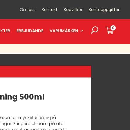
Om oss
Kontakt
Köpvillkor
Kontouppgifter
0
UKTER
ERBJUDANDE
VARUMÄRKEN
gning 500ml
e som är mycket effektiv på
ningar. Fungera utmärkt på alla
tor, plast, gummi, glas, rostfritt,