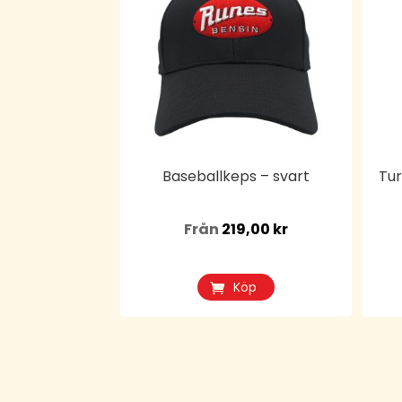
produkten
har
flera
varianter.
De
olika
alternativen
kan
Baseballkeps – svart
Tur
väljas
på
Från
219,00
kr
produktsidan
Köp