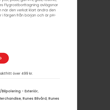
s Flygrostborttagning avlägsnar
h när den verkat klart ändra den
lar i färgen från början och är pH-
G
ktfritt över 499 kr.
/Bilpolering - Exteriör
,
Merchandise
,
Runes Bilvård
,
Runes