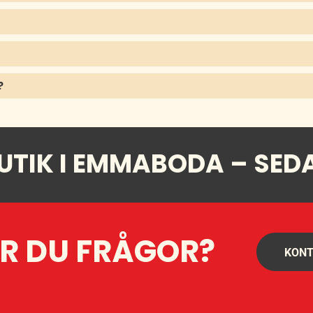
?
UTIK I EMMABODA – SED
R DU FRÅGOR?
KONT