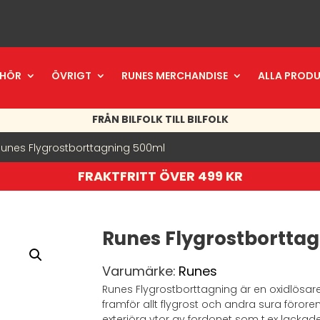
EHÖR
ÖVRIGT
RUNES MERCHANDISE
ALLA PROD
FRÅN BILFOLK TILL BILFOLK
Runes Flygrostborttagning 500ml
FRAKTFRITT ÖVER 499 KR
Runes Flygrostbortta
Varumärke:
Runes
Runes Flygrostborttagning är en oxidlösar
framför allt flygrost och andra sura förore
exteriöra ytor av fordonet som t.ex lackade y