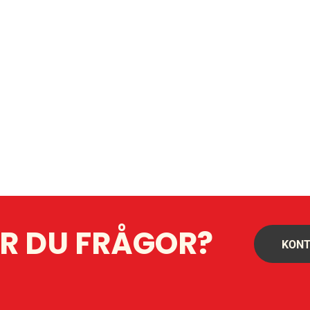
R DU FRÅGOR?
KONT