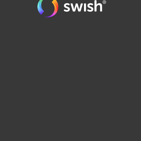
order@runes.se
0471-125 90
BUTIKEN I EMMABODA >
MITT KONTO