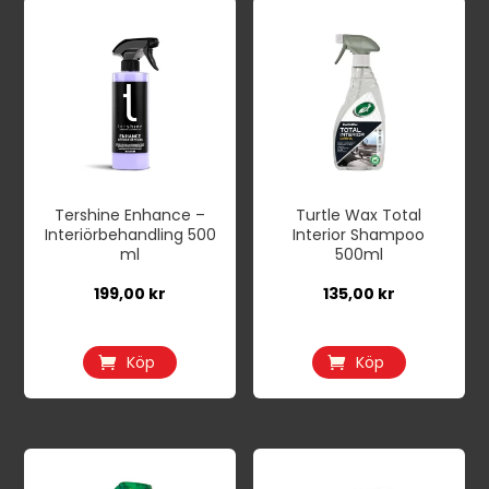
Tershine Enhance –
Turtle Wax Total
Interiörbehandling 500
Interior Shampoo
ml
500ml
199,00
kr
135,00
kr
Köp
Köp
Den