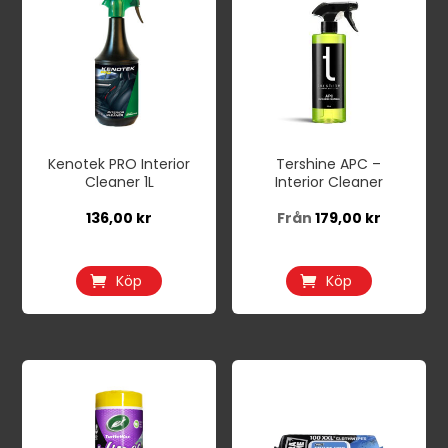
här
produkten
har
flera
varianter.
De
Kenotek PRO Interior
Tershine APC –
olika
Cleaner 1L
Interior Cleaner
alternativen
136,00
kr
Från
179,00
kr
kan
väljas
på
Köp
Köp
produktsidan