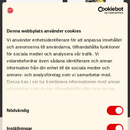
Ultra Grime Power-
Turtle Wax Cockpit
Scrub wipes 80-pack
Cleaner Pad
Denna webbplats använder cookies
289,00
kr
75,00
kr
Vi använder enhetsidentifierare för att anpassa innehållet
och annonserna till användarna, tillhandahålla funktioner
Köp
Köp
för sociala medier och analysera vår trafik. Vi
vidarebefordrar även sådana identifierare och annan
information från din enhet till de sociala medier och
annons- och analysföretag som vi samarbetar med.
Dessa kan i sin tur kombinera informationen med annan
information som du har tillhandahållit eller som de har
samlat in när du har använt deras tjänster.
Samtyckesval
Nödvändig
Inställningar