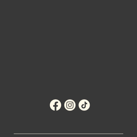
BUTIKEN I EMMABODA >
MITT KONTO
KÖPVILLKOR
OM OSS
KONTAKT