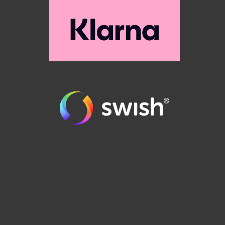
order@runes.se
0471-125 90