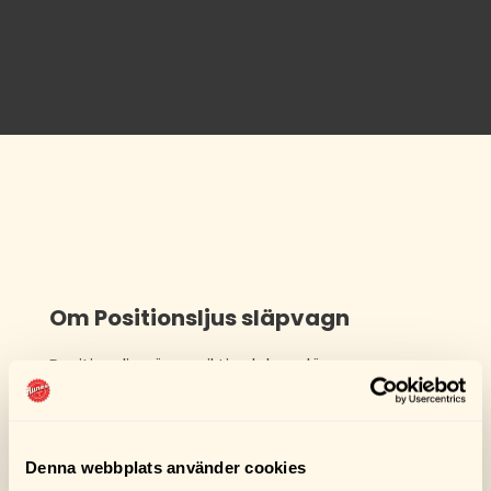
Om Positionsljus släpvagn
Positionsljus är en viktig del av släpvagnens
belysning och bidrar till att öka synligheten i
trafiken, särskilt under mörker och dåliga
väderförhållanden. Våra positionsljus för
släpvagnar är designade för att uppfylla
Denna webbplats använder cookies
svenska säkerhetskrav och ge en tydlig och