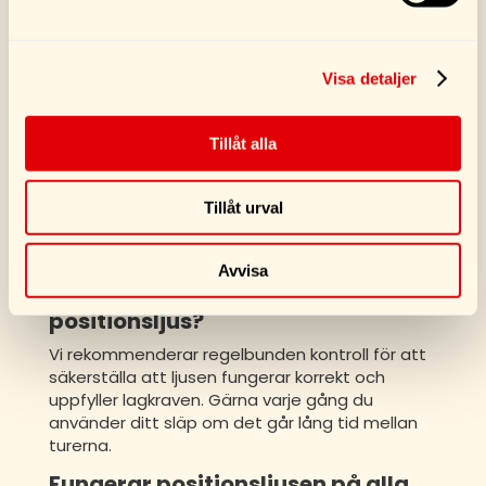
tydliga instruktioner.
Godkända enligt lag: Våra positionsljus
uppfyller svenska trafikregler.
Visa detaljer
Vanliga frågor och svar om
positionsljus
Tillåt alla
Är positionsljus lagkrav för
släpvagnar?
Tillåt urval
Ja, enligt svensk lag måste släpvagnar vara
utrustade med positionsljus för att synas i
trafiken, särskilt under mörker.
Avvisa
Hur ofta bör jag kontrollera mina
positionsljus?
Vi rekommenderar regelbunden kontroll för att
säkerställa att ljusen fungerar korrekt och
uppfyller lagkraven. Gärna varje gång du
använder ditt släp om det går lång tid mellan
turerna.
Fungerar positionsljusen på alla