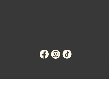
MITT KONTO
KÖPVILLKOR
OM OSS
KONTAKT
Integritetspolicy
AI Content Policy