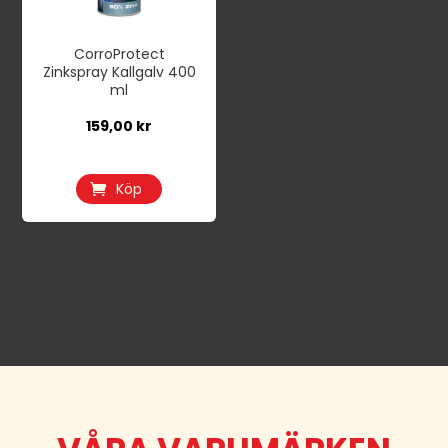
CorroProtect
Zinkspray Kallgalv 400
ml
159,00
kr
Köp