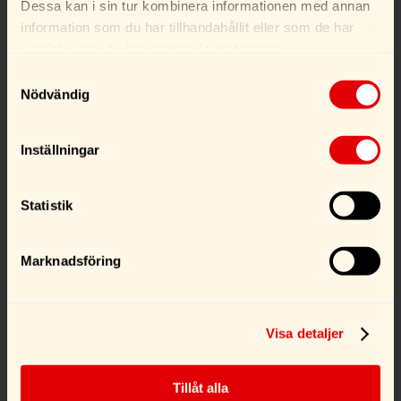
Dessa kan i sin tur kombinera informationen med annan
information som du har tillhandahållit eller som de har
samlat in när du har använt deras tjänster.
Samtyckesval
Nödvändig
Inställningar
CorroProtect Universal
CorroProtect Universal
1 l
Dunk 5 l
Statistik
159,00
kr
699,00
kr
Marknadsföring
Köp
Köp
Visa detaljer
Tillåt alla