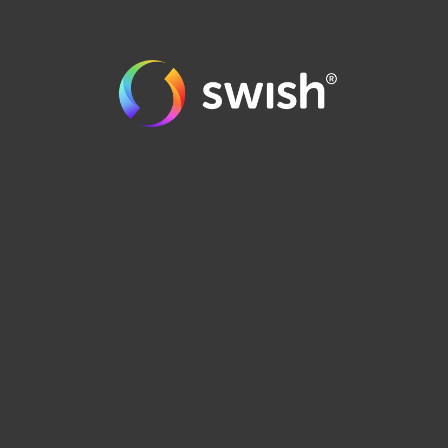
order@runes.se
0471-125 90
BUTIKEN I EMMABODA >