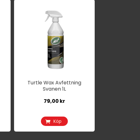
Turtle Wax Avfettning
Svanen 1L
79,00
kr
Köp