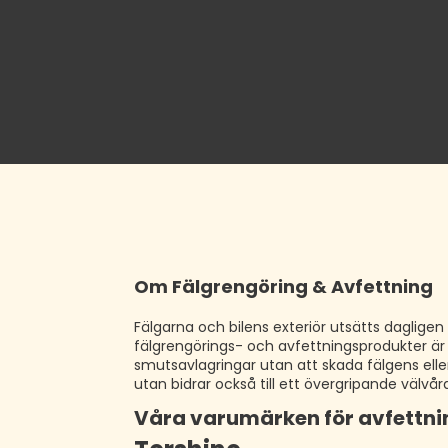
Om Fälgrengöring & Avfettning
Fälgarna och bilens exteriör utsätts daglig
fälgrengörings- och avfettningsprodukter är 
smutsavlagringar utan att skada fälgens eller
utan bidrar också till ett övergripande välvå
Våra varumärken för avfettni