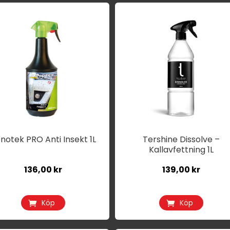
notek PRO Anti Insekt 1L
Tershine Dissolve –
Kallavfettning 1L
136,00
kr
139,00
kr
Köp
Köp