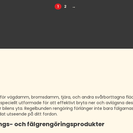
1
2
→
en för vägdamm, bromsdamm, tjära, och andra svårborttagna fläc
speciellt utformade för att effektivt bryta ner och avlägsna de
 bilens yta. Regelbunden rengöring förlänger inte bara fälgarnas
rdat utseende på ditt fordon.
ngs- och fälgrengöringsprodukter