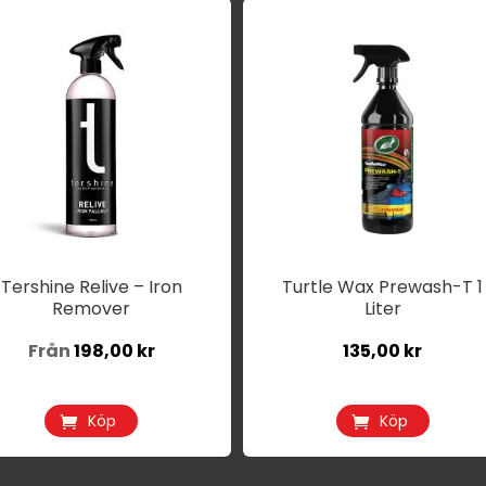
n
r
odukten
r
ra
ianter.
ka
ernativen
n
Tershine Relive – Iron
Turtle Wax Prewash-T 1
Remover
Liter
jas
Från
198,00
kr
135,00
kr
oduktsidan
Köp
Köp