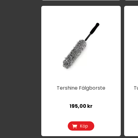
Tershine Fälgborste
T
195,00
kr
Köp