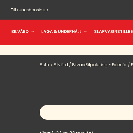
Till
runesbensin.se
BILVÅRD
LAGA & UNDERHÅLL
SLÄPVAGNSTILLB
Butik
/
Bilvård
/
Bilvax/Bilpolering - Exteriör
/ 