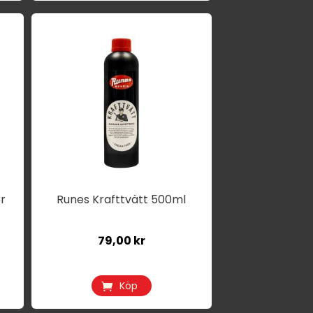
r
Runes Krafttvätt 500ml
79,00
kr
Köp