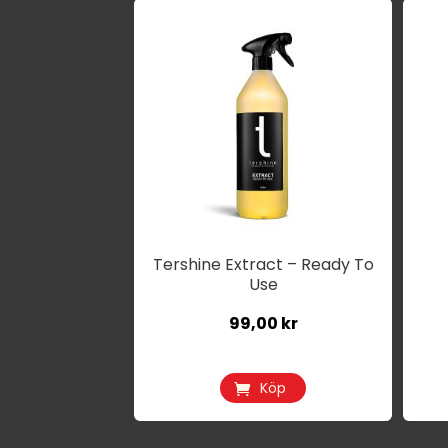
De
hä
pr
ha
fle
var
De
oli
alt
ka
Tershine Extract – Ready To
Use
väl
på
99,00
kr
pr
Köp