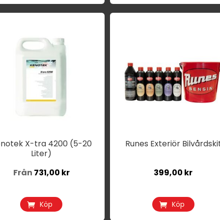
n
r
odukten
r
ra
ianter.
ka
ernativen
n
notek X-tra 4200 (5-20
Runes Exteriör Bilvårdski
Liter)
jas
Från
731,00
kr
399,00
kr
oduktsidan
Köp
Köp