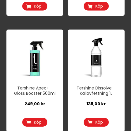
på
Köp
Köp
produktsidan
Tershine Apex+ –
Tershine Dissolve –
Gloss Booster 500ml
Kallavfettning 1L
249,00
kr
139,00
kr
Köp
Köp