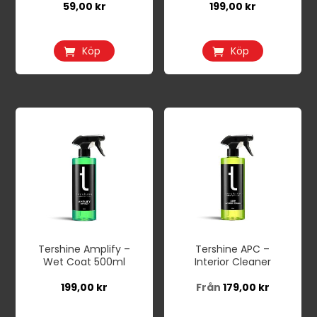
59,00
kr
199,00
kr
Köp
Köp
Den
här
produkten
har
flera
varianter.
De
Tershine Amplify –
Tershine APC –
olika
Wet Coat 500ml
Interior Cleaner
alternativen
199,00
kr
Från
179,00
kr
kan
väljas