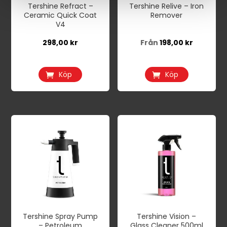
Tershine Refract –
Tershine Relive – Iron
olika
Ceramic Quick Coat
Remover
alternativen
V4
kan
298,00
kr
Från
198,00
kr
väljas
på
Köp
Köp
produktsidan
Tershine Spray Pump
Tershine Vision –
– Petroleum
Glass Cleaner 500ml