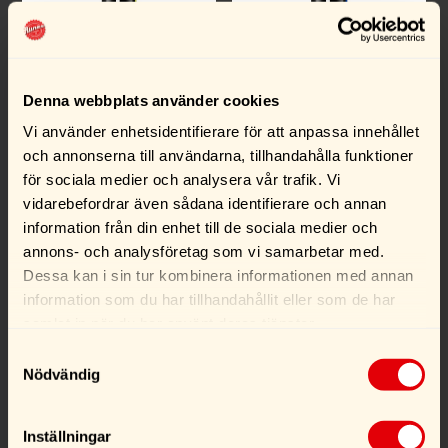
Tershine Purify –
Tershine Purify S –
Denna webbplats använder cookies
Schampoo Neutral
Schampoo Gloss
500ml
Vi använder enhetsidentifierare för att anpassa innehållet
och annonserna till användarna, tillhandahålla funktioner
198,00
kr
298,00
kr
för sociala medier och analysera vår trafik. Vi
vidarebefordrar även sådana identifierare och annan
information från din enhet till de sociala medier och
Köp
Köp
annons- och analysföretag som vi samarbetar med.
Dessa kan i sin tur kombinera informationen med annan
information som du har tillhandahållit eller som de har
samlat in när du har använt deras tjänster.
Samtyckesval
Nödvändig
Inställningar