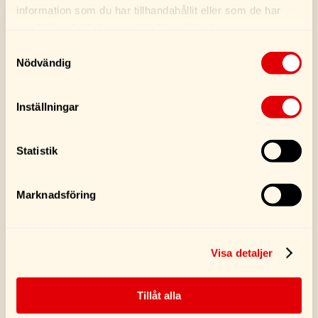
Köp
Köp
information som du har tillhandahållit eller som de har
samlat in när du har använt deras tjänster.
Samtyckesval
Nödvändig
Inställningar
Statistik
Marknadsföring
Turtle Wax Cockpit
Turtle Wax Bumper
Cleaner Pad
Shine 300ML
75,00
kr
119,00
kr
Visa detaljer
Köp
Köp
Tillåt alla