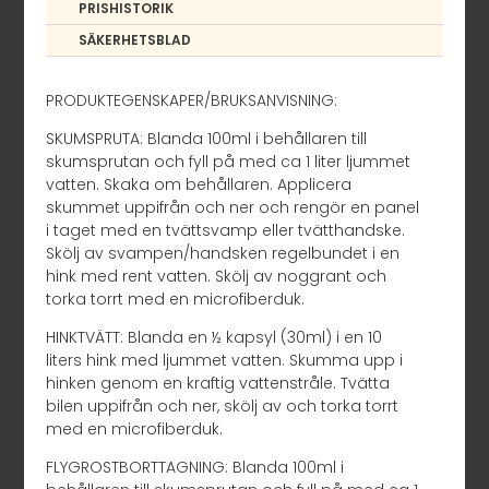
PRISHISTORIK
SÄKERHETSBLAD
PRODUKTEGENSKAPER/BRUKSANVISNING:
SKUMSPRUTA: Blanda 100ml i behållaren till
skumsprutan och fyll på med ca 1 liter ljummet
vatten. Skaka om behållaren. Applicera
skummet uppifrån och ner och rengör en panel
i taget med en tvättsvamp eller tvätthandske.
Skölj av svampen/handsken regelbundet i en
hink med rent vatten. Skölj av noggrant och
torka torrt med en microfiberduk.
HINKTVÄTT: Blanda en ½ kapsyl (30ml) i en 10
liters hink med ljummet vatten. Skumma upp i
hinken genom en kraftig vattenstråle. Tvätta
bilen uppifrån och ner, skölj av och torka torrt
med en microfiberduk.
FLYGROSTBORTTAGNING: Blanda 100ml i