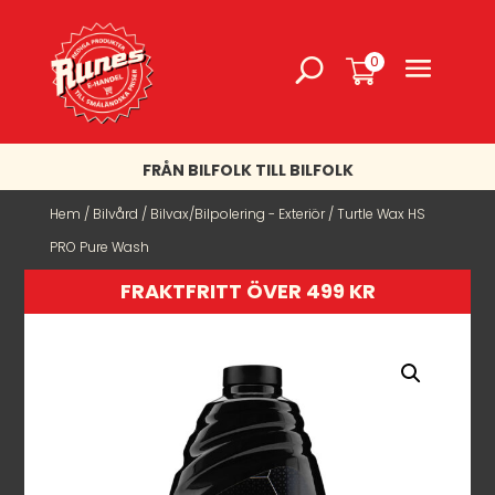
0
FRÅN BILFOLK TILL BILFOLK
Hem
/
Bilvård
/
Bilvax/Bilpolering - Exteriör
/ Turtle Wax HS
PRO Pure Wash
FRAKTFRITT ÖVER 499 KR