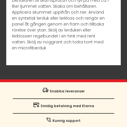
behållaren till skumsprutan och fyll på med ca 1
liter ljummet vatten. Skaka om behållaren.
Applicera skummet uppifrån och ner. Använd
en syntetisk lerduk eller lerkloss och rengör en
panel åt gången genom en fram och tillbaka
rörelse över ytan. Skölj av lerduken eller
lerklossen regelbundet i en hink med rent
vatten. Skölj av noggrant och torka torrt med
en microfiberduk
Snabba leveranser
Smidig betalning med Klarna
Kunnig support