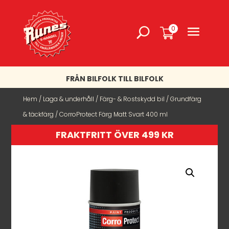
0
FRÅN BILFOLK TILL BILFOLK
Hem
/
Laga & underhåll
/
Färg- & Rostskydd bil
/
Grundfärg
& täckfärg
/ CorroProtect Färg Matt Svart 400 ml
FRAKTFRITT ÖVER 499 KR