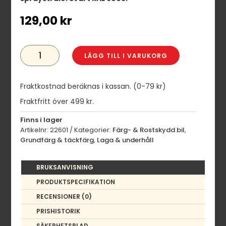
129,00
kr
CORROPROTECT
FÄRG
LÄGG TILL I VARUKORG
MATT
SVART
400
ML
Fraktkostnad beräknas i kassan. (0-79 kr)
MÄNGD
Fraktfritt över 499 kr.
Finns i lager
Artikelnr:
22601
Kategorier:
Färg- & Rostskydd bil
,
Grundfärg & täckfärg
,
Laga & underhåll
BRUKSANVISNING
PRODUKTSPECIFIKATION
RECENSIONER (0)
PRISHISTORIK
SÄKERHETSBLAD