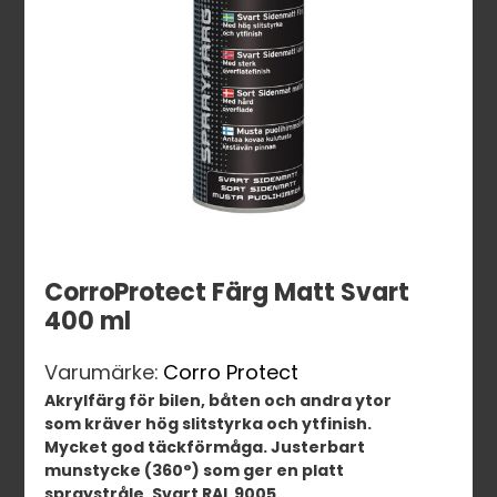
CorroProtect Färg Matt Svart
400 ml
Varumärke:
Corro Protect
Akrylfärg för bilen, båten och andra ytor
som kräver hög slitstyrka och ytfinish.
Mycket god täckförmåga. Justerbart
munstycke (360°) som ger en platt
spraystråle. Svart RAL 9005.