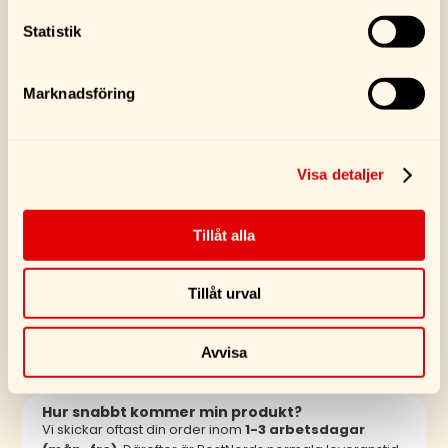
Statistik
Köp
Köp
Marknadsföring
Visa detaljer
SE FLER PRODUKTER
Tillåt alla
Tillåt urval
VANLIGA FRÅGOR
Avvisa
Hur snabbt kommer min produkt?
Vi skickar oftast din order inom
1-3 arbetsdagar