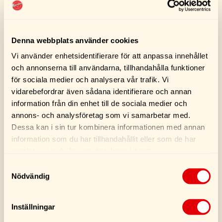
99,00
kr
99,00
kr
Denna webbplats använder cookies
Köp
Köp
Vi använder enhetsidentifierare för att anpassa innehållet
och annonserna till användarna, tillhandahålla funktioner
för sociala medier och analysera vår trafik. Vi
vidarebefordrar även sådana identifierare och annan
information från din enhet till de sociala medier och
annons- och analysföretag som vi samarbetar med.
Dessa kan i sin tur kombinera informationen med annan
information som du har tillhandahållit eller som de har
samlat in när du har använt deras tjänster.
Samtyckesval
Nödvändig
Permatex Supra Blue
STP Kylartätning
80 ml
300ML
Inställningar
159,00
kr
169,00
kr