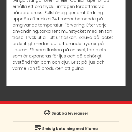
tvingar, tunga föremål eller Gorilla Tape för att
erhålla ett bra tryck. Limfogen förbättras vid
hårdare press. Fullständig genomhärdning
uppnås efter cirka 24 timmar beroende på
omgivande temperatur. Förvaring: Efter varje
användning, torka rent munstycket med en torr
trasa. Tryck ut all luft ur flaskan. Skruva på locket
ordentligt medan du fortfarande trycker på
flaskan. Förvara flaskan på en sval, torr plats
som är exponeras för ljus och på behörigt
avstånd från barn och djur. Brist på ljus och
värme kan få produkten att gulna.
Snabba leveranser
Smidig betalning med Klarna