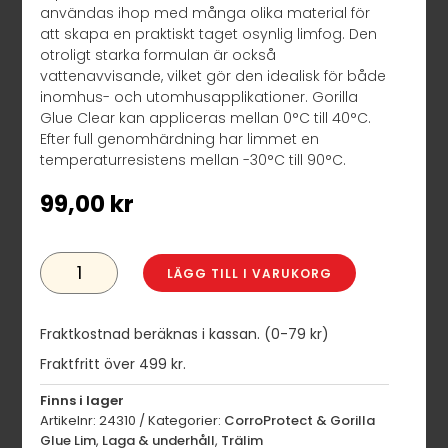
användas ihop med många olika material för
att skapa en praktiskt taget osynlig limfog. Den
otroligt starka formulan är också
vattenavvisande, vilket gör den idealisk för både
inomhus- och utomhusapplikationer. Gorilla
Glue Clear kan appliceras mellan 0°C till 40°C.
Efter full genomhärdning har limmet en
temperaturresistens mellan -30°C till 90°C.
99,00
kr
GORILLA
GLUE
LÄGG TILL I VARUKORG
CLEAR
50
ML
MÄNGD
Fraktkostnad beräknas i kassan. (0-79 kr)
Fraktfritt över 499 kr.
Finns i lager
Artikelnr:
24310
Kategorier:
CorroProtect & Gorilla
Glue Lim
,
Laga & underhåll
,
Trälim