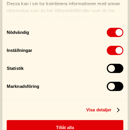
Dessa kan i sin tur kombinera informationen med annan
information som du har tillhandahållit eller som de har
Köp
Köp
samlat in när du har använt deras tjänster.
Samtyckesval
Nödvändig
Inställningar
Statistik
Marknadsföring
Permatex Supra Blue
STP Kylartätning
80 ml
300ML
Visa detaljer
159,00
kr
169,00
kr
Tillåt alla
Köp
Köp