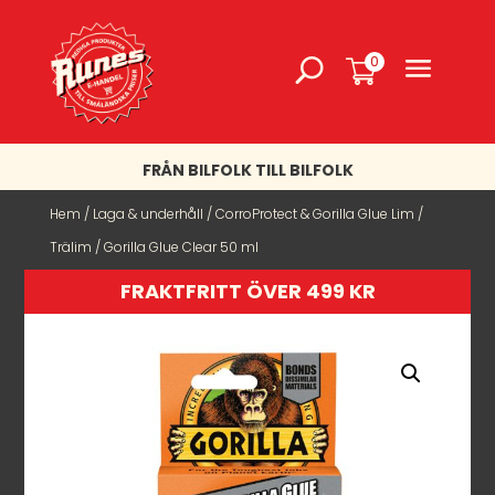
0
FRÅN BILFOLK TILL BILFOLK
Hem
/
Laga & underhåll
/
CorroProtect & Gorilla Glue Lim
/
Trälim
/ Gorilla Glue Clear 50 ml
FRAKTFRITT ÖVER 499 KR