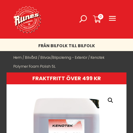
0
FRÅN BILFOLK TILL BILFOLK
Hem
/
Bilvård
/
Bilvax/Bilpolering - Exteriör
/ Kenotek
Polymer Foam Polish 5L
FRAKTFRITT ÖVER 499 KR