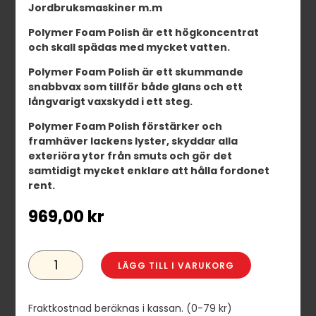
Jordbruksmaskiner m.m
Polymer Foam Polish är ett högkoncentrat
och skall spädas med mycket vatten.
Polymer Foam Polish är ett skummande
snabbvax som tillför både glans och ett
långvarigt vaxskydd i ett steg.
Polymer Foam Polish förstärker och
framhäver lackens lyster, skyddar alla
exteriöra ytor från smuts och gör det
samtidigt mycket enklare att hålla fordonet
rent.
969,00
kr
KENOTEK
POLYMER
LÄGG TILL I VARUKORG
FOAM
POLISH
5L
MÄNGD
Fraktkostnad beräknas i kassan. (0-79 kr)