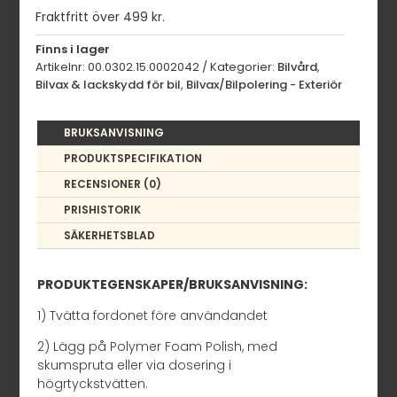
Fraktfritt över 499 kr.
Finns i lager
Artikelnr:
00.0302.15.0002042
Kategorier:
Bilvård
,
Bilvax & lackskydd för bil
,
Bilvax/Bilpolering - Exteriör
BRUKSANVISNING
PRODUKTSPECIFIKATION
RECENSIONER (0)
PRISHISTORIK
SÄKERHETSBLAD
PRODUKTEGENSKAPER/BRUKSANVISNING:
1) Tvätta fordonet före användandet
2) Lägg på Polymer Foam Polish, med
skumspruta eller via dosering i
högrtyckstvätten.