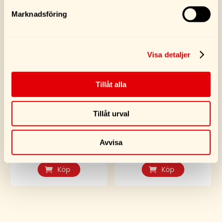
Marknadsföring
Visa detaljer
Tillåt alla
Turtle Wax Cockpit
Turtle Wax Bumper
Tillåt urval
Cleaner Pad
Shine 300ML
75,00
kr
119,00
kr
Avvisa
Köp
Köp