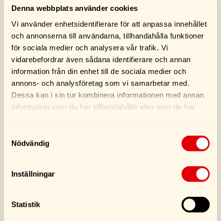
LIKNANDE PRODUKTER
Denna webbplats använder cookies
Vi använder enhetsidentifierare för att anpassa innehållet
och annonserna till användarna, tillhandahålla funktioner
för sociala medier och analysera vår trafik. Vi
vidarebefordrar även sådana identifierare och annan
information från din enhet till de sociala medier och
annons- och analysföretag som vi samarbetar med.
Dessa kan i sin tur kombinera informationen med annan
information som du har tillhandahållit eller som de har
samlat in när du har använt deras tjänster.
Turtle Wax Original
Turtle Wax Cockpit
Samtyckesval
Car Wax 500ML
Shine Blank Spray
Nödvändig
300ML
249,00
kr
119,00
kr
Inställningar
Köp
Köp
Statistik