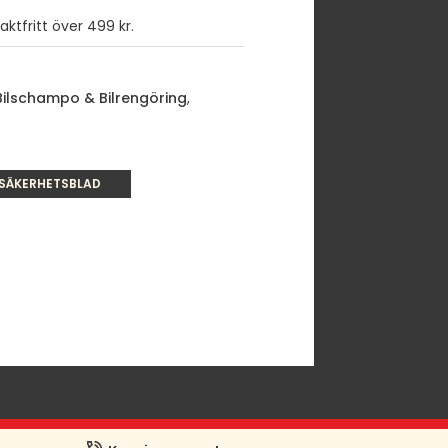
ktfritt över 499 kr.
Bilschampo & Bilrengöring
,
SÄKERHETSBLAD