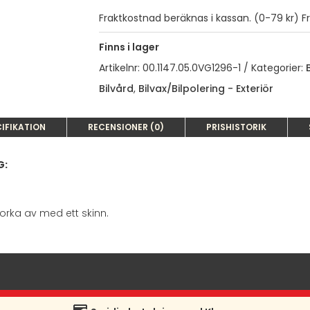
500ML
MÄNGD
Fraktkostnad beräknas i kassan. (0-79 kr) Fra
Finns i lager
Artikelnr:
00.1147.05.0VG1296-1
Kategorier:
Bilvård
,
Bilvax/Bilpolering - Exteriör
IFIKATION
RECENSIONER (0)
PRISHISTORIK
G:
orka av med ett skinn.