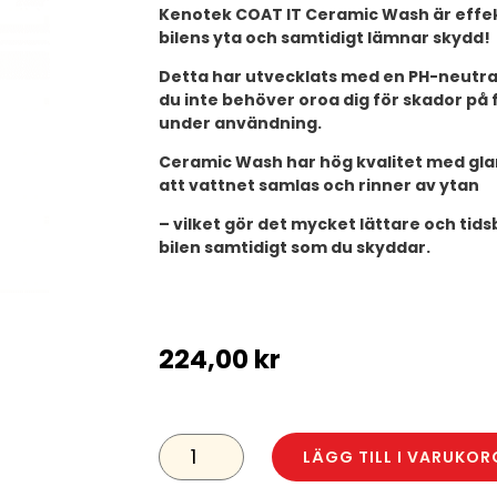
Kenotek COAT IT Ceramic Wash är effekt
bilens yta och samtidigt lämnar skydd!
Detta har utvecklats med en PH-neutral
du inte behöver oroa dig för skador på 
under användning.
Ceramic Wash har hög kvalitet med gla
att vattnet samlas och rinner av ytan
– vilket gör det mycket lättare och ti
bilen samtidigt som du skyddar.
224,00
kr
KENOTEK
PRO
LÄGG TILL I VARUKOR
CERAMIC
WASH