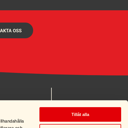
AKTA OSS
nes.se
MITT KONTO
 90
KÖPVILLKOR
Tillåt alla
OM OSS
illhandahålla
KONTAKT
ifierare och