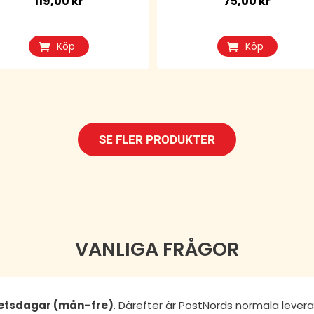
119,00
kr
75,00
kr
Köp
Köp
SE FLER PRODUKTER
VANLIGA FRÅGOR
betsdagar (mån–fre)
. Därefter är PostNords normala lever