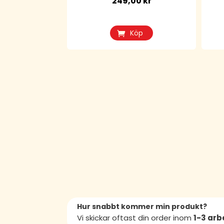
249,00
kr
Köp
Hur snabbt kommer min produkt?
Vi skickar oftast din order inom
1-3 ar