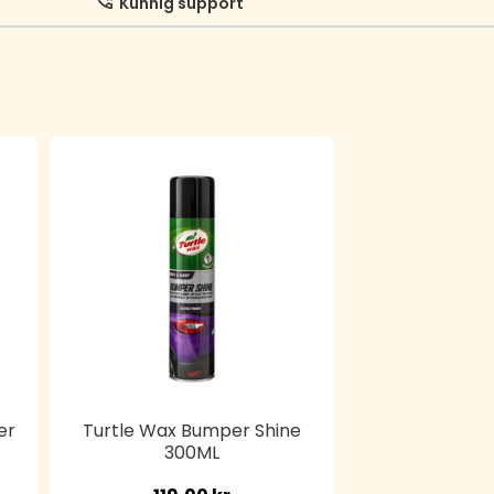
Kunnig support
er
Turtle Wax Bumper Shine
300ML