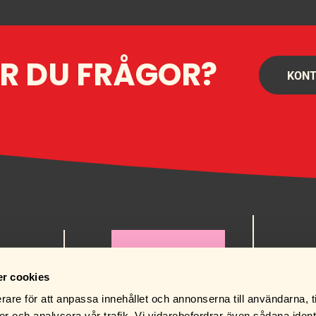
R DU FRÅGOR?
KONT
order@ru
0471-125
r cookies
rare för att anpassa innehållet och annonserna till användarna, t
er och analysera vår trafik. Vi vidarebefordrar även sådana ident