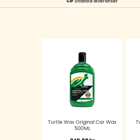
Snabba leveranser
Turtle Wax Original Car Wax
T
500ML