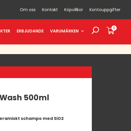
Om oss
Kontakt
Köpvillkor
Kontouppgifter
0
UKTER
ERBJUDANDE
VARUMÄRKEN
 Wash 500ml
keramiskt schampo med SiO2