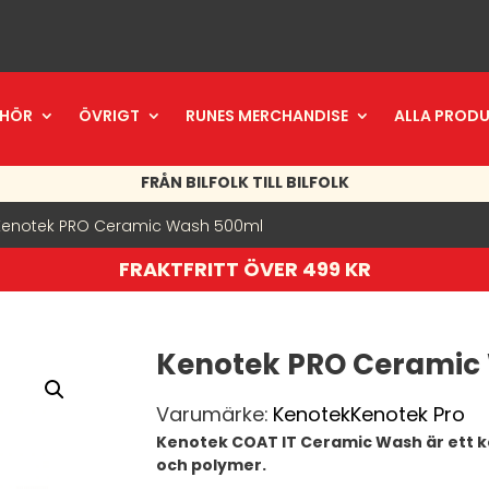
EHÖR
ÖVRIGT
RUNES MERCHANDISE
ALLA PROD
FRÅN BILFOLK TILL BILFOLK
Kenotek PRO Ceramic Wash 500ml
FRAKTFRITT ÖVER 499 KR
Kenotek PRO Ceramic
Varumärke:
Kenotek
Kenotek Pro
Kenotek COAT IT Ceramic Wash är ett 
och polymer.