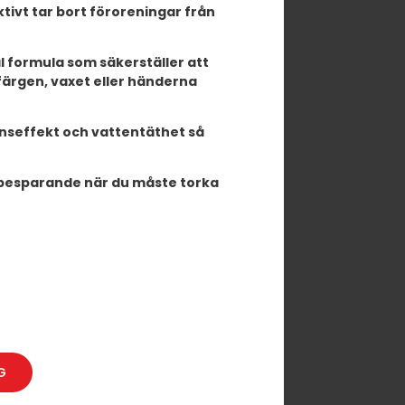
ivt tar bort föroreningar från
 formula som säkerställer att
färgen, vaxet eller händerna
nseffekt och vattentäthet så
dsbesparande när du måste torka
G