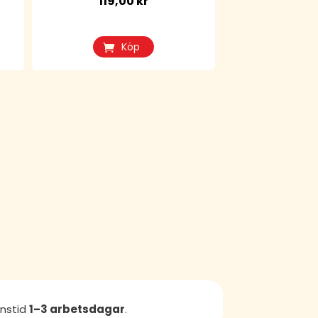
119,00
kr
Köp
anstid
1–3 arbetsdagar
.