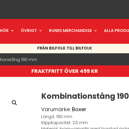
EHÖR
ÖVRIGT
RUNES MERCHANDISE
ALLA PROD
FRÅN BILFOLK TILL BILFOLK
tionstång 190 mm
FRAKTFRITT ÖVER 499 KR
Kombinationstång 19
Varumärke:
Boxer
Längd: 190 mm
Klippkapacitet: 2,0 mm
Material: krom-vanadin med borstad nicke