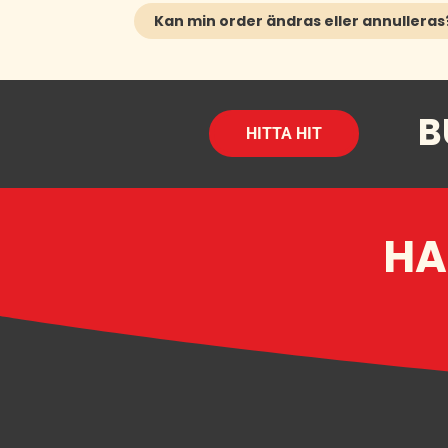
Kan min order ändras eller annulleras
B
HITTA HIT
HA