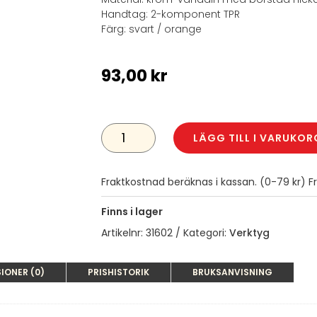
Handtag: 2-komponent TPR
Färg: svart / orange
93,00
kr
KOMBINATIONSTÅNG
190
LÄGG TILL I VARUKOR
MM
MÄNGD
Fraktkostnad beräknas i kassan. (0-79 kr) Fra
Finns i lager
Artikelnr:
31602
Kategori:
Verktyg
IONER (0)
PRISHISTORIK
BRUKSANVISNING