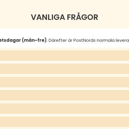
VANLIGA FRÅGOR
betsdagar (mån–fre)
. Därefter är PostNords normala lever