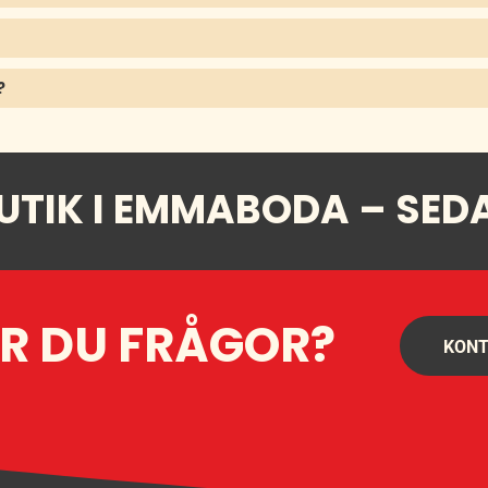
?
UTIK I EMMABODA – SED
R DU FRÅGOR?
KONT