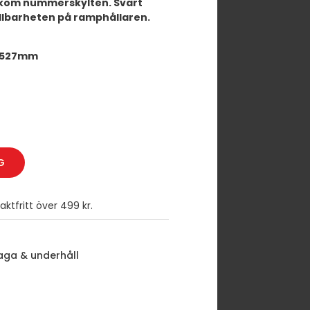
akom nummerskylten. Svart
llbarheten på ramphållaren.
: 527mm
G
ktfritt över 499 kr.
aga & underhåll