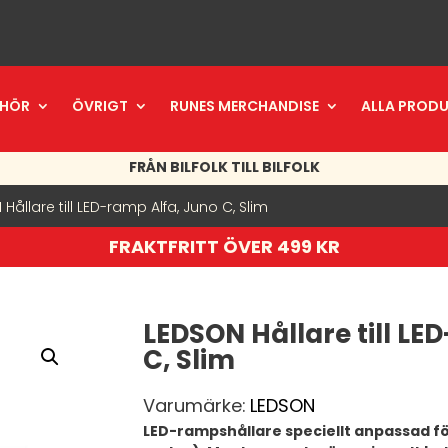
EHÖR
ÖVRIGT
RUNES MERCHANDISE
ALLA PROD
FRÅN BILFOLK TILL BILFOLK
Hållare till LED-ramp Alfa, Juno C, Slim
FRAKTFRITT ÖVER 499 KR
LEDSON Hållare till LE
C, Slim
Varumärke:
LEDSON
LED-rampshållare speciellt anpassad fö