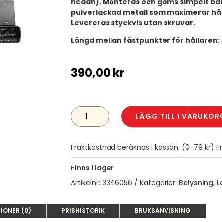
nedan). Monteras och göms simpelt b
pulverlackad metall som maximerar hå
Levereras styckvis utan skruvar.
Längd mellan fästpunkter för hållaren
390,00
kr
LEDSON
HÅLLARE
LÄGG TILL I VARUKOR
TILL
LED-
RAMP
ALFA,
Fraktkostnad beräknas i kassan. (0-79 kr) Fra
JUNO
C,
SLIM
Finns i lager
MÄNGD
Artikelnr:
3346056
Kategorier:
Belysning
,
L
IONER (0)
PRISHISTORIK
BRUKSANVISNING