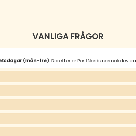
VANLIGA FRÅGOR
betsdagar (mån–fre)
. Därefter är PostNords normala lever