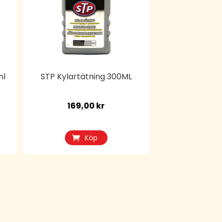
ml
STP Kylartätning 300ML
169,00
kr
Köp