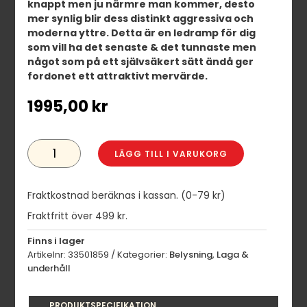
knappt men ju närmre man kommer, desto
mer synlig blir dess distinkt aggressiva och
moderna yttre. Detta är en ledramp för dig
som vill ha det senaste & det tunnaste men
något som på ett självsäkert sätt ändå ger
fordonet ett attraktivt mervärde.
1995,00
kr
LEDSON
JUNO
LÄGG TILL I VARUKORG
LED-
RAMP
21,5"
MÄNGD
Fraktkostnad beräknas i kassan. (0-79 kr)
Fraktfritt över 499 kr.
Finns i lager
Artikelnr:
33501859
Kategorier:
Belysning
,
Laga &
underhåll
PRODUKTSPECIFIKATION