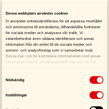
Köp
Köp
Denna webbplats använder cookies
Vi använder enhetsidentifierare för att anpassa innehållet
och annonserna till användarna, tillhandahålla funktioner
för sociala medier och analysera vår trafik. Vi
vidarebefordrar även sådana identifierare och annan
information från din enhet till de sociala medier och
annons- och analysföretag som vi samarbetar med.
Dessa kan i sin tur kombinera informationen med annan
information som du har tillhandahållit eller som de har
samlat in när du har använt deras tjänster.
Samtyckesval
Permatex Supra Blue
STP Kylartätning
Nödvändig
80 ml
300ML
159,00
kr
169,00
kr
Inställningar
Köp
Köp