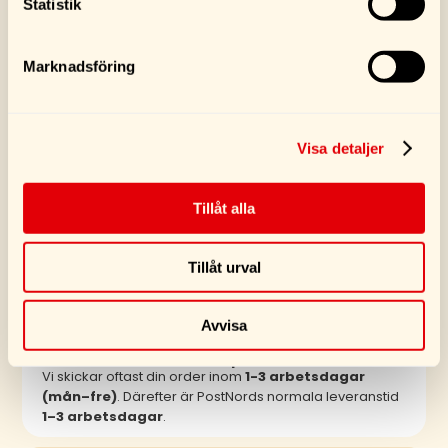
Statistik
Marknadsföring
SE FLER PRODUKTER
Visa detaljer
Tillåt alla
Tillåt urval
VANLIGA FRÅGOR
Avvisa
Hur snabbt kommer min produkt?
Vi skickar oftast din order inom
1-3 arbetsdagar
(mån–fre)
. Därefter är PostNords normala leveranstid
1–3 arbetsdagar
.