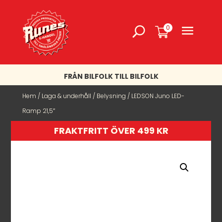
0
FRÅN BILFOLK TILL BILFOLK
Hem
/
Laga & underhåll
/
Belysning
/ LEDSON Juno LED-
Ramp 21,5″
FRAKTFRITT ÖVER 499 KR