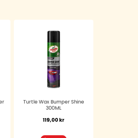
er
Turtle Wax Bumper Shine
300ML
119,00
kr