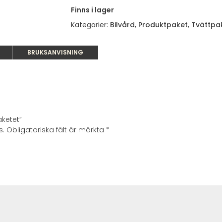
Finns i lager
Kategorier:
Bilvård
,
Produktpaket
,
Tvättpak
BRUKSANVISNING
aketet”
s.
Obligatoriska fält är märkta
*