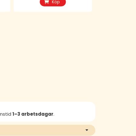
Köp
anstid
1–3 arbetsdagar
.