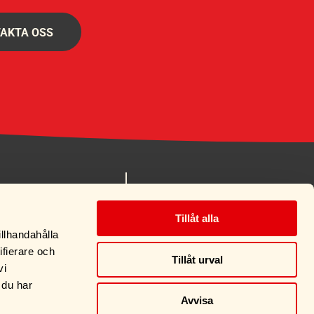
AKTA OSS
nes.se
MITT KONTO
Tillåt alla
 90
KÖPVILLKOR
illhandahålla
OM OSS
ifierare och
Tillåt urval
KONTAKT
vi
 du har
Avvisa
 I EMMABODA >