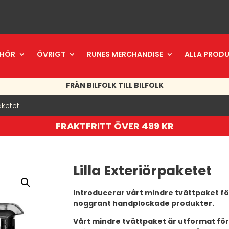
EHÖR
ÖVRIGT
RUNES MERCHANDISE
ALLA PROD
FRÅN BILFOLK TILL BILFOLK
aketet
FRAKTFRITT ÖVER 499 KR
Lilla Exteriörpaketet
Introducerar vårt mindre tvättpaket för
noggrant handplockade produkter.
Vårt mindre tvättpaket är utformat för