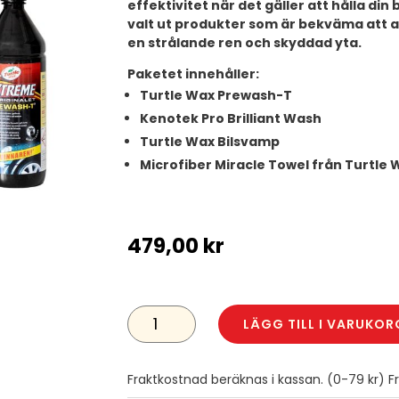
effektivitet när det gäller att hålla din b
valt ut produkter som är bekväma att 
en strålande ren och skyddad yta.
Paketet innehåller:
Turtle Wax Prewash-T
Kenotek Pro Brilliant Wash
Turtle Wax Bilsvamp
Microfiber Miracle Towel från Turtle 
479,00
kr
LILLA
EXTERIÖRPAKETET
LÄGG TILL I VARUKOR
MÄNGD
Fraktkostnad beräknas i kassan. (0-79 kr) Fra