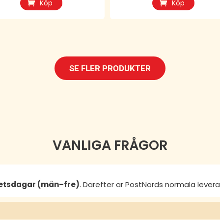
Köp
Köp
SE FLER PRODUKTER
VANLIGA FRÅGOR
betsdagar (mån–fre)
. Därefter är PostNords normala lever