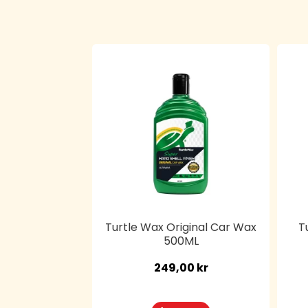
Turtle Wax Original Car Wax
T
500ML
249,00
kr