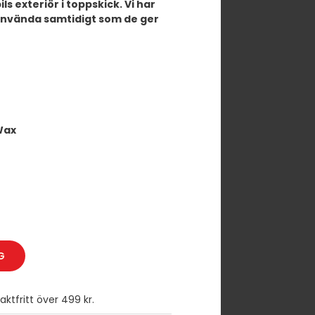
ils exteriör i toppskick. Vi har
använda samtidigt som de ger
Wax
G
ktfritt över 499 kr.