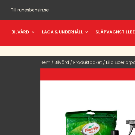
Till
runesbensin.se
BILVÅRD
LAGA & UNDERHÅLL
SLÄPVAGNSTILLB
Hem
/
Bilvård
/
Produktpaket
/ Lilla Exteriörp