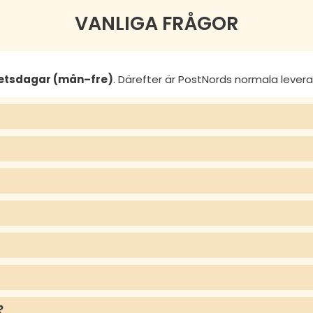
VANLIGA FRÅGOR
betsdagar (mån–fre)
. Därefter är PostNords normala lever
?