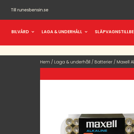
Till
runesbensin.se
BILVÅRD
LAGA & UNDERHÅLL
SLÄPVAGNSTILLB
Hem
/
Laga & underhåll
/
Batterier
/ Maxell A