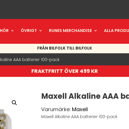
EHÖR
ÖVRIGT
RUNES MERCHANDISE
ALLA PROD
FRÅN BILFOLK TILL BILFOLK
lkaline AAA batterier 100-pack
FRAKTFRITT ÖVER 499 KR
Maxell Alkaline AAA b
Varumärke:
Maxell
Maxell Alkaline AAA batterier 100-pack