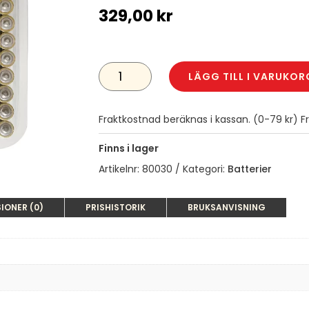
329,00
kr
MAXELL
ALKALINE
LÄGG TILL I VARUKOR
AAA
BATTERIER
100-
PACK
Fraktkostnad beräknas i kassan. (0-79 kr) Fra
MÄNGD
Finns i lager
Artikelnr:
80030
Kategori:
Batterier
IONER (0)
PRISHISTORIK
BRUKSANVISNING