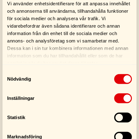
Vi använder enhetsidentifierare för att anpassa innehållet
och annonserna till användarna, tillhandahålla funktioner
för sociala medier och analysera vår trafik. Vi
vidarebefordrar även sådana identifierare och annan
information från din enhet till de sociala medier och
annons- och analysföretag som vi samarbetar med.
Dessa kan i sin tur kombinera informationen med annan
information som du har tillhandahållit eller som de har
Bits 10 Pack PZ2
Bits 10 Pack PH2
samlat in när du har använt deras tjänster.
46,00
kr
40,00
kr
Samtyckesval
Nödvändig
Köp
Köp
Inställningar
Statistik
Marknadsföring
SE FLER PRODUKTER