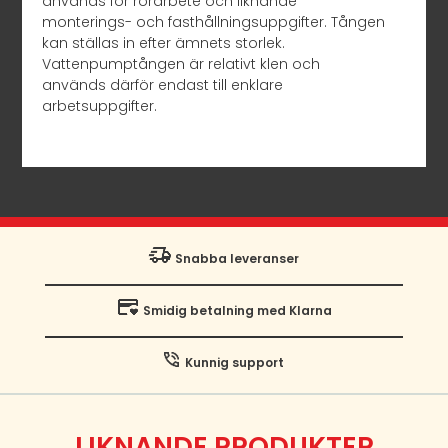
används för rörarbete och liknande
monterings- och fasthållningsuppgifter. Tången
kan ställas in efter ämnets storlek.
Vattenpumptången är relativt klen och
används därför endast till enklare
arbetsuppgifter.
Snabba leveranser
Smidig betalning med Klarna
Kunnig support
LIKNANDE PRODUKTER