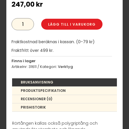
247,00
kr
POLYGRIPTÅNG
AUTO
LÄGG TILL I VARUKORG
255
MM
MÄNGD
Fraktkostnad beräknas i kassan. (0-79 kr)
Fraktfritt över 499 kr.
Finns i lager
Artikelnr:
31611
Kategori:
Verktyg
BRUKSANVISNING
PRODUKTSPECIFIKATION
RECENSIONER (0)
PRISHISTORIK
Rörtången kallas också polygriptång och