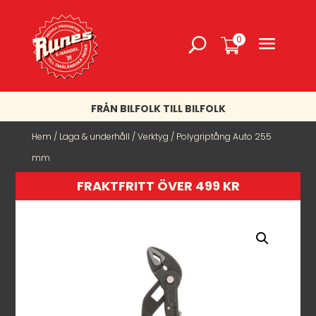
0
FRÅN BILFOLK TILL BILFOLK
Hem
/
Laga & underhåll
/
Verktyg
/ Polygriptång Auto 255
mm
FRAKTFRITT ÖVER 499 KR