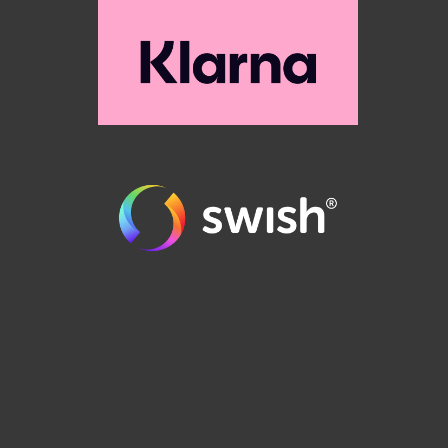
order@runes.se
0471-125 90