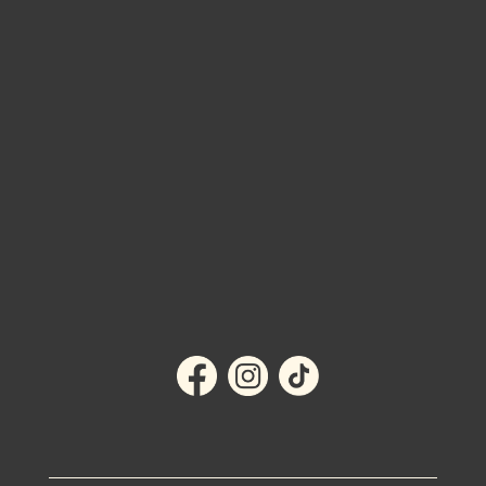
BUTIKEN I EMMABODA >
MITT KONTO
KÖPVILLKOR
OM OSS
KONTAKT