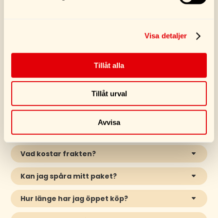
Visa detaljer
Tillåt alla
VANLIGA FRÅGOR
Tillåt urval
Hur snabbt kommer min produkt?
Vi skickar oftast din order inom
1-3 arbetsdagar
(mån–fre)
. Därefter är PostNords normala leveranstid
Avvisa
1–3 arbetsdagar
.
Vad kostar frakten?
Kan jag spåra mitt paket?
Hur länge har jag öppet köp?