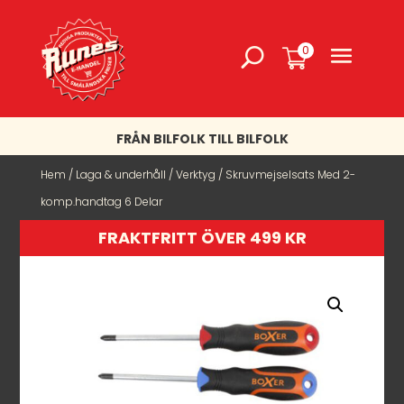
0
FRÅN BILFOLK TILL BILFOLK
Hem
/
Laga & underhåll
/
Verktyg
/ Skruvmejselsats Med 2-
komp.handtag 6 Delar
FRAKTFRITT ÖVER 499 KR