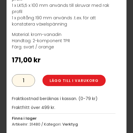
1 x LK5,5 x 100 mm används till skruvar med rak
profil
1 x poltång 190 mm används .t.ex. för att
konstatera växelspänning
Material: krom-vanadin
Handtag: 2-komponent TPR
Färg: svart / orange
171,00
kr
SKRUVMEJSELSATS
MED
LÄGG TILL I VARUKORG
2-
KOMP.HANDTAG
6
DELAR
Fraktkostnad beräknas i kassan. (0-79 kr)
MÄNGD
Fraktfritt över 499 kr.
Finns i lager
Artikelnr:
31480
Kategori:
Verktyg