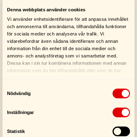
Köp
Köp
Denna webbplats använder cookies
Vi använder enhetsidentifierare för att anpassa innehållet
och annonserna till användarna, tillhandahålla funktioner
för sociala medier och analysera vår trafik. Vi
vidarebefordrar även sådana identifierare och annan
information från din enhet till de sociala medier och
annons- och analysföretag som vi samarbetar med.
Dessa kan i sin tur kombinera informationen med annan
information som du har tillhandahållit eller som de har
samlat in när du har använt deras tjänster.
Bits 10 Pack PZ2
Bits 10 Pack PH2
Samtyckesval
Nödvändig
46,00
kr
40,00
kr
Inställningar
Köp
Köp
Statistik