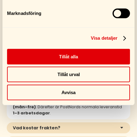
Marknadsföring
SE FLER PRODUKTER
Visa detaljer
Tillåt alla
Tillåt urval
VANLIGA FRÅGOR
Avvisa
Hur snabbt kommer min produkt?
Vi skickar oftast din order inom
1-3 arbetsdagar
(mån–fre)
. Därefter är PostNords normala leveranstid
1–3 arbetsdagar
.
Vad kostar frakten?