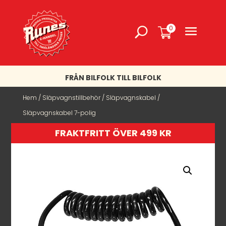
0
FRÅN BILFOLK TILL BILFOLK
Hem
/
Släpvagnstillbehör
/
Släpvagnskabel
/
Släpvagnskabel 7-polig
FRAKTFRITT ÖVER 499 KR