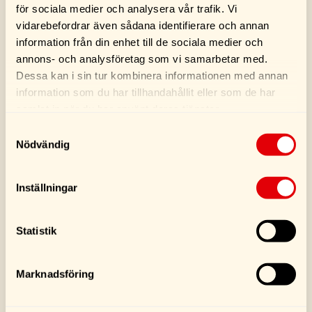
för sociala medier och analysera vår trafik. Vi
vidarebefordrar även sådana identifierare och annan
Universal
Släpvagnsadapter 7-
information från din enhet till de sociala medier och
Säkerhetsvajer
13 Polig
annons- och analysföretag som vi samarbetar med.
Släpvagn
Dessa kan i sin tur kombinera informationen med annan
125,00
kr
169,00
kr
information som du har tillhandahållit eller som de har
samlat in när du har använt deras tjänster.
Samtyckesval
Köp
Köp
Nödvändig
Inställningar
Statistik
SE FLER PRODUKTER
Marknadsföring