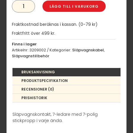
SLÄPVAGNSKABEL
7-
LÄGG TILL I VARUKORG
POLIG
MÄNGD
Fraktkostnad beräknas i kassan. (0-79 kr)
Fraktfritt över 499 kr.
Finns i lager
Artikelnr:
3209002
Kategorier:
Släpvagnskabel
,
Släpvagnstillbehör
BRUKSANVISNING
PRODUKTSPECIFIKATION
RECENSIONER (0)
PRISHISTORIK
Släpvagnskontakt, 7-ledare med 7-polig
stickpropp i varje ända.