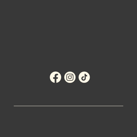
BUTIKEN I EMMABODA >
MITT KONTO
KÖPVILLKOR
OM OSS
KONTAKT
Integritetspolicy