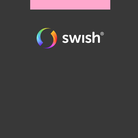
order@runes.se
0471-125 90