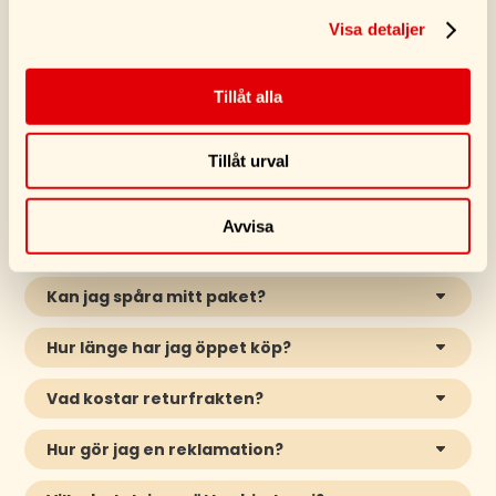
Visa detaljer
VANLIGA FRÅGOR
Tillåt alla
Hur snabbt kommer min produkt?
Vi skickar oftast din order inom
1-3 arbetsdagar
Tillåt urval
(mån–fre)
. Därefter är PostNords normala leveranstid
1–3 arbetsdagar
.
Avvisa
Vad kostar frakten?
Kan jag spåra mitt paket?
Hur länge har jag öppet köp?
Vad kostar returfrakten?
Hur gör jag en reklamation?