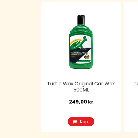
Turtle Wax Original Car Wax
T
500ML
249,00
kr
Köp