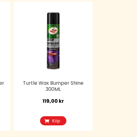
er
Turtle Wax Bumper Shine
300ML
119,00
kr
Köp