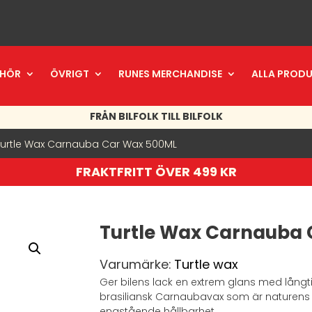
EHÖR
ÖVRIGT
RUNES MERCHANDISE
ALLA PROD
FRÅN BILFOLK TILL BILFOLK
Turtle Wax Carnauba Car Wax 500ML
FRAKTFRITT ÖVER 499 KR
Turtle Wax Carnauba
Varumärke:
Turtle wax
Ger bilens lack en extrem glans med långti
brasiliansk Carnaubavax som är naturens
enastående hållbarhet.