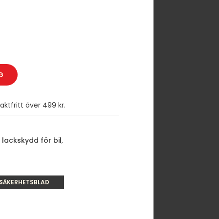
G
ktfritt över 499 kr.
 lackskydd för bil
,
SÄKERHETSBLAD