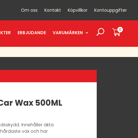
Om oss
Kontakt
Köpvillkor
Kontouppgifter
0
UKTER
ERBJUDANDE
VARUMÄRKEN
 Car Wax 500ML
dsskydd. Innehåller äkta
 hårdaste vax och har