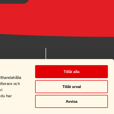
nes.se
MITT KONTO
 90
KÖPVILLKOR
Tillåt alla
OM OSS
illhandahålla
KONTAKT
ifierare och
Tillåt urval
vi
 du har
 I EMMABODA >
Avvisa