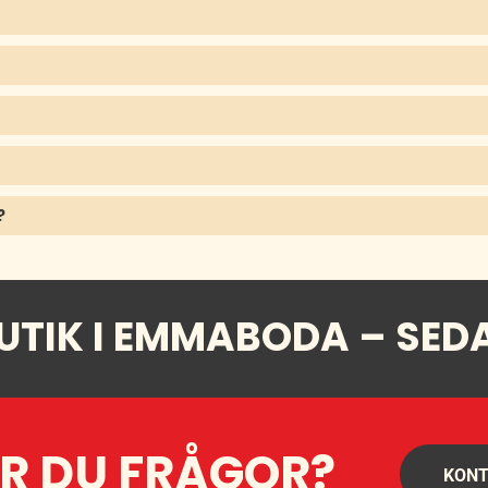
?
UTIK I EMMABODA – SED
R DU FRÅGOR?
KONT