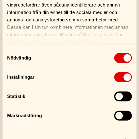
vidarebefordrar även sådana identifierare och annan
information från din enhet till de sociala medier och
Bits 10 Pack PZ2
Bits 10 Pack PH2
annons- och analysföretag som vi samarbetar med.
46,00
kr
40,00
kr
Dessa kan i sin tur kombinera informationen med annan
information som du har tillhandahållit eller som de har
samlat in när du har använt deras tjänster.
Köp
Köp
Samtyckesval
Nödvändig
Inställningar
SE FLER PRODUKTER
Statistik
Marknadsföring