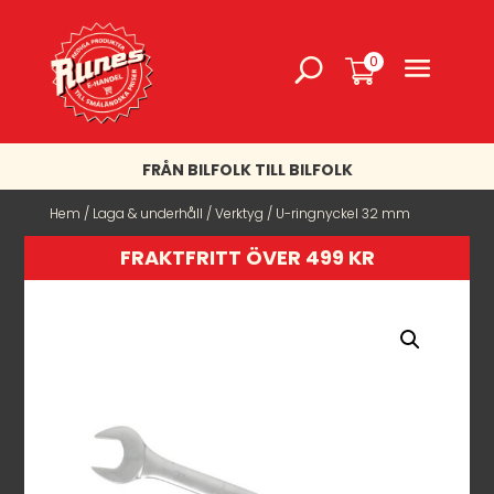
0
FRÅN BILFOLK TILL BILFOLK
Hem
/
Laga & underhåll
/
Verktyg
/ U-ringnyckel 32 mm
FRAKTFRITT ÖVER 499 KR