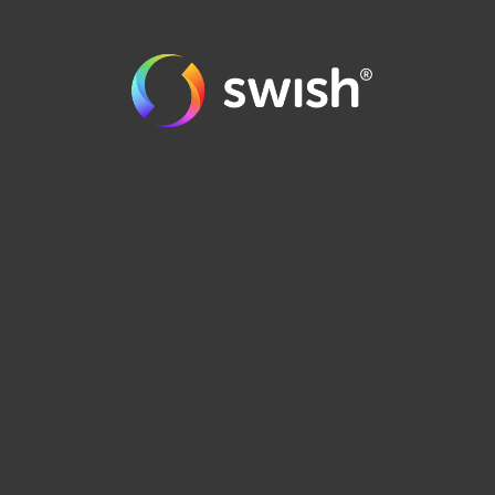
order@runes.se
0471-125 90
BUTIKEN I EMMABODA >