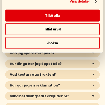
Visa detaljer
VANLIGA FRÅGOR
Tillåt alla
Hur snabbt kommer min produkt?
Vi skickar oftast din order inom
1-3 arbetsdagar
(mån–fre)
. Därefter är PostNords normala leveranstid
Tillåt urval
1–3 arbetsdagar
.
Vad kostar frakten?
Avvisa
Kan jag spåra mitt paket?
Hur länge har jag öppet köp?
Vad kostar returfrakten?
Hur gör jag en reklamation?
Vilka betalningssätt erbjuder ni?