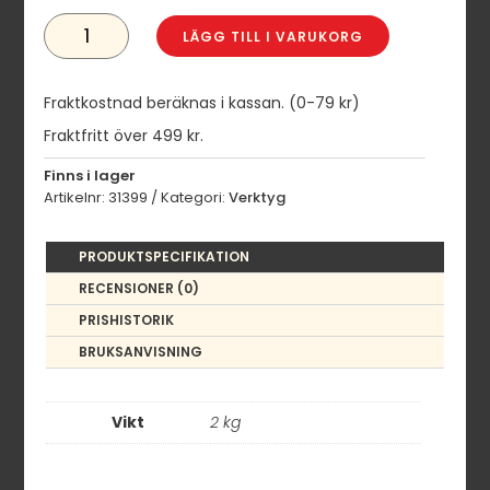
U-
RINGNYCKEL
LÄGG TILL I VARUKORG
32
MM
MÄNGD
Fraktkostnad beräknas i kassan. (0-79 kr)
Fraktfritt över 499 kr.
Finns i lager
Artikelnr:
31399
Kategori:
Verktyg
PRODUKTSPECIFIKATION
RECENSIONER (0)
PRISHISTORIK
BRUKSANVISNING
Vikt
2 kg