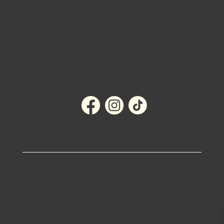
MITT KONTO
KÖPVILLKOR
OM OSS
KONTAKT
Integritetspolicy
AI Content Policy