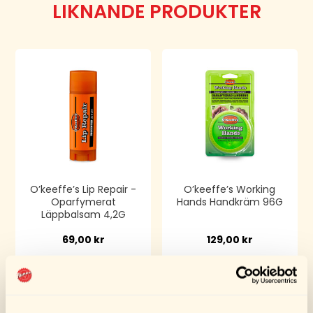
LIKNANDE PRODUKTER
O’keeffe’s Lip Repair -
O’keeffe’s Working
Oparfymerat
Hands Handkräm 96G
Läppbalsam 4,2G
69,00
kr
129,00
kr
Köp
Köp