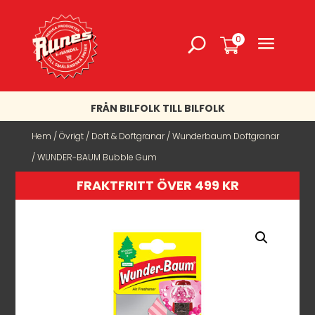
0
FRÅN BILFOLK TILL BILFOLK
Hem
/
Övrigt
/
Doft & Doftgranar
/
Wunderbaum Doftgranar
/ WUNDER-BAUM Bubble Gum
FRAKTFRITT ÖVER 499 KR