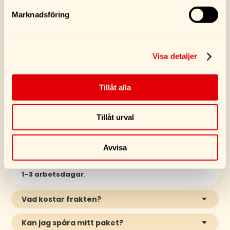
Marknadsföring
SE FLER PRODUKTER
Visa detaljer
Tillåt alla
VANLIGA FRÅGOR
Tillåt urval
Hur snabbt kommer min produkt?
Avvisa
Vi skickar oftast din order inom
1-3 arbetsdagar
(mån–fre)
. Därefter är PostNords normala leveranstid
1–3 arbetsdagar
.
Vad kostar frakten?
Kan jag spåra mitt paket?