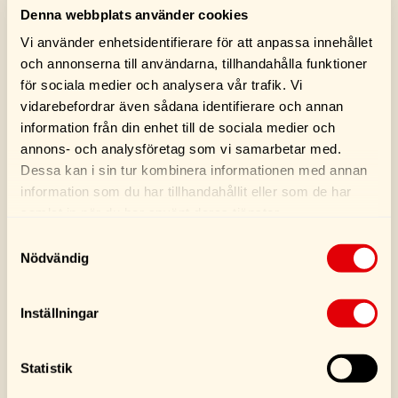
Denna webbplats använder cookies
Vi använder enhetsidentifierare för att anpassa innehållet
och annonserna till användarna, tillhandahålla funktioner
för sociala medier och analysera vår trafik. Vi
vidarebefordrar även sådana identifierare och annan
information från din enhet till de sociala medier och
annons- och analysföretag som vi samarbetar med.
Dessa kan i sin tur kombinera informationen med annan
information som du har tillhandahållit eller som de har
O’keeffe’s Healthy
WUNDER-BAUM Clip
samlat in när du har använt deras tjänster.
Feet -Fotkräm 91G
New Car
Samtyckesval
Nödvändig
139,00
kr
49,00
kr
Inställningar
Köp
Köp
Statistik