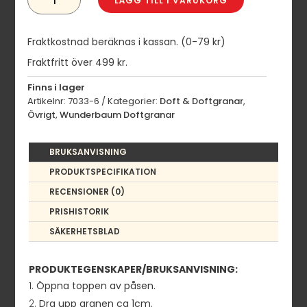
LÄGG TILL I VARUKORG
BUBBLE
GUM
MÄNGD
Fraktkostnad beräknas i kassan. (0-79 kr)
Fraktfritt över 499 kr.
Finns i lager
Artikelnr:
7033-6
Kategorier:
Doft & Doftgranar
,
Övrigt
,
Wunderbaum Doftgranar
BRUKSANVISNING
PRODUKTSPECIFIKATION
RECENSIONER (0)
PRISHISTORIK
SÄKERHETSBLAD
PRODUKTEGENSKAPER/BRUKSANVISNING:
Öppna toppen av påsen.
Dra upp granen ca 1cm.