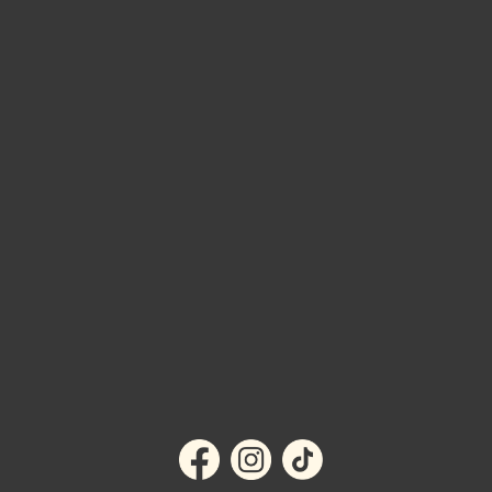
0471-125 90
BUTIKEN I EMMABODA >
MITT KONTO
KÖPVILLKOR
OM OSS
KONTAKT