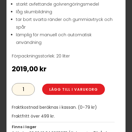
starkt avfettande golvrengöringsmedel
låg skumbildning
tar bort svarta ränder och gummiavtryck och
spår
lämplig för manuell och automatisk
användning
Förpackningsstorlek: 20 liter
2019,00
kr
KENOTEK
FLOOR
LÄGG TILL I VARUKORG
CLEANER
FORTE
20
L
Fraktkostnad beräknas i kassan. (0-79 kr)
MÄNGD
Fraktfritt över 499 kr.
Finns i lager