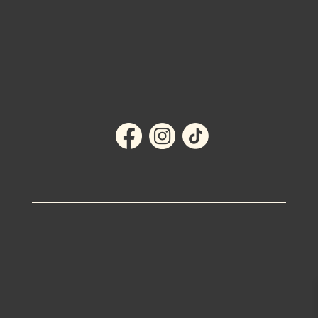
MITT KONTO
KÖPVILLKOR
OM OSS
KONTAKT
Integritetspolicy
AI Content Policy
Visselblåsarfunktion