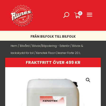
0
FRÅN BILFOLK TILL BILFOLK
Hem
/
Bilvård
/
Bilvax/Bilpolering - Exteriör
/
Bilvax &
lackskydd för bil
/ Kenotek Floor Cleaner Forte 20 L
FRAKTFRITT ÖVER 499 KR