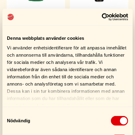
Turtle Wax Original
Turtle Wax Cockpit
Car Wax 500ML
Shine Blank Spray
300ML
249,00
kr
119,00
kr
Denna webbplats använder cookies
Vi använder enhetsidentifierare för att anpassa innehållet
Köp
Köp
och annonserna till användarna, tillhandahålla funktioner
för sociala medier och analysera vår trafik. Vi
vidarebefordrar även sådana identifierare och annan
information från din enhet till de sociala medier och
annons- och analysföretag som vi samarbetar med.
Dessa kan i sin tur kombinera informationen med annan
information som du har tillhandahållit eller som de har
samlat in när du har använt deras tjänster.
Samtyckesval
Nödvändig