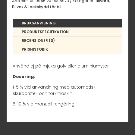
Artikelnr:
00.0946.24.0005973
Kategorier:
Bilvård
,
Bilvax & lackskydd för bil
BRUKSANVISNING
PRODUKTSPECIFIKATION
RECENSIONER (0)
PRISHISTORIK
Använd ej på mjuka golv eller aluminiumytor.
Dosering:
1-5 % vid användning med automatisk
skurborste- och torkmaskin.
5-10 % vid manuell rengöring.