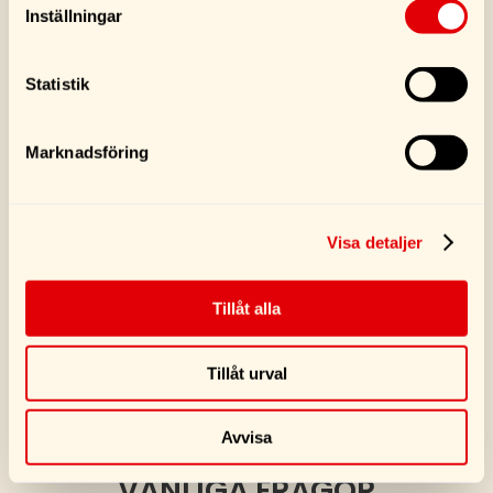
Turtle Wax Cockpit
Turtle Wax Bumper
Inställningar
Cleaner Pad
Shine 300ML
75,00
kr
119,00
kr
Statistik
Köp
Köp
Marknadsföring
Visa detaljer
Tillåt alla
SE FLER PRODUKTER
Tillåt urval
Avvisa
VANLIGA FRÅGOR