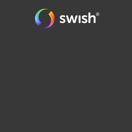
order@runes.se
0471-125 90
BUTIKEN I EMMABODA >