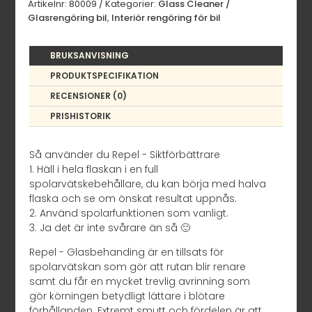
Artikelnr:
80009
Kategorier:
Glass Cleaner /
Glasrengöring bil
,
Interiör rengöring för bil
BRUKSANVISNING
PRODUKTSPECIFIKATION
RECENSIONER (0)
PRISHISTORIK
Så använder du Repel - Siktförbättrare
1. Häll i hela flaskan i en full
spolarvätskebehållare, du kan börja med halva
flaska och se om önskat resultat uppnås.
2. Använd spolarfunktionen som vanligt.
3. Ja det är inte svårare än så 🙂
Repel - Glasbehanding är en tillsats för
spolarvätskan som gör att rutan blir renare
samt du får en mycket trevlig avrinning som
gör körningen betydligt lättare i blötare
förhållanden. Extremt smutt och fördelen är att