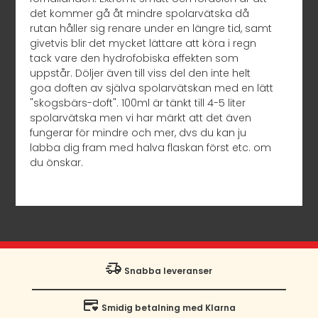
det kommer gå åt mindre spolarvätska då
rutan håller sig renare under en längre tid, samt
givetvis blir det mycket lättare att köra i regn
tack vare den hydrofobiska effekten som
uppstår. Döljer även till viss del den inte helt
goa doften av själva spolarvätskan med en lätt
"skogsbärs-doft". 100ml är tänkt till 4-5 liter
spolarvätska men vi har märkt att det även
fungerar för mindre och mer, dvs du kan ju
labba dig fram med halva flaskan först etc. om
du önskar.
Snabba leveranser
Smidig betalning med Klarna