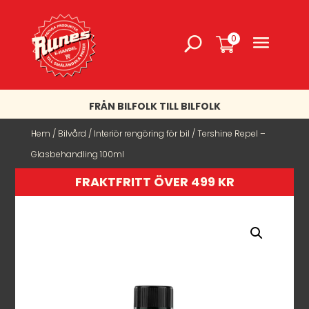
0
FRÅN BILFOLK TILL BILFOLK
Hem
/
Bilvård
/
Interiör rengöring för bil
/ Tershine Repel –
Glasbehandling 100ml
FRAKTFRITT ÖVER 499 KR