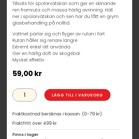
Tillsats för spolarvätskan som ger en skinande
ren framruta och massa härlig avrinning. Häll
ner i spolarvätskan och sen har du fått en grym
glasbehandling på nolltid.
Vattnet pärlar sig och flyger av rutan i fart
Rutan håller sig renare längre
Extremt enkel att använda
Ger en härlig doft av skogsbär
Mycket effektiv
59,00
kr
TERSHINE
REPEL
LÄGG TILL I VARUKORG
-
GLASBEHANDLING
100ML
MÄNGD
Fraktkostnad beräknas i kassan. (0-79 kr)
Fraktfritt över 499 kr.
Finns i lager