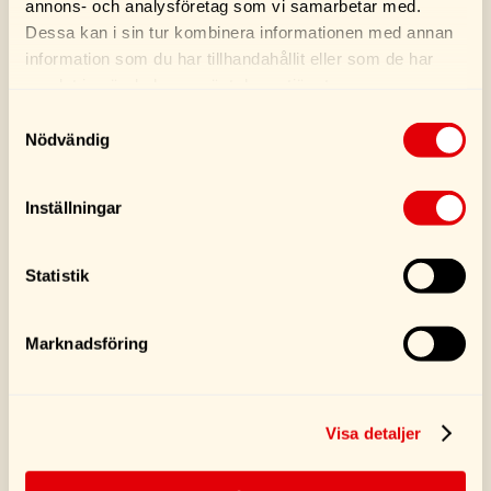
annons- och analysföretag som vi samarbetar med.
Dessa kan i sin tur kombinera informationen med annan
information som du har tillhandahållit eller som de har
Köp
Köp
samlat in när du har använt deras tjänster.
Samtyckesval
Nödvändig
Inställningar
Statistik
Marknadsföring
Turtle Wax Cockpit
Turtle Wax Luxe
Matt Vinylfinish 300ML
Leather Cleaner &
Conditioner 500ML
Visa detaljer
109,00
kr
239,00
kr