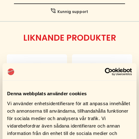
Kunnig support
LIKNANDE PRODUKTER
Denna webbplats använder cookies
Vi använder enhetsidentifierare för att anpassa innehållet
och annonserna till användarna, tillhandahålla funktioner
Turtle Wax Cockpit
Turtle Wax Cockpit
för sociala medier och analysera vår trafik. Vi
Shine Blank Spray
Cleaner Pad
vidarebefordrar även sådana identifierare och annan
300ML
information från din enhet till de sociala medier och
119,00
kr
75,00
kr