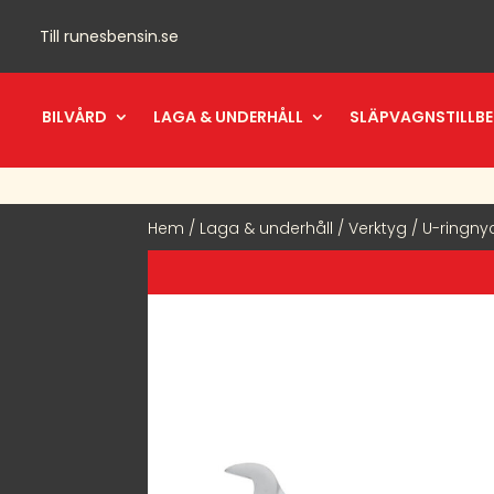
Till
runesbensin.se
BILVÅRD
LAGA & UNDERHÅLL
SLÄPVAGNSTILLB
Hem
/
Laga & underhåll
/
Verktyg
/ U-ringny