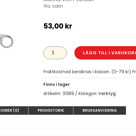
Yta: satin
53,00
kr
U-
RINGNYCKEL
LÄGG TILL I VARUKOR
21
MM
MÄNGD
Fraktkostnad beräknas i kassan. (0-79 kr) Fra
Finns i lager
Artikelnr:
31389
Kategori:
Verktyg
IONER (0)
PRISHISTORIK
BRUKSANVISNING