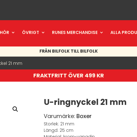
EHÖR
ÖVRIGT
RUNES MERCHANDISE
ALLA PROD
FRÅN BILFOLK TILL BILFOLK
ckel 21 mm
FRAKTFRITT ÖVER 499 KR
U-ringnyckel 21 mm
Varumärke:
Boxer
Storlek: 21 mm
Längd: 25 cm
Material: krom-vanadin