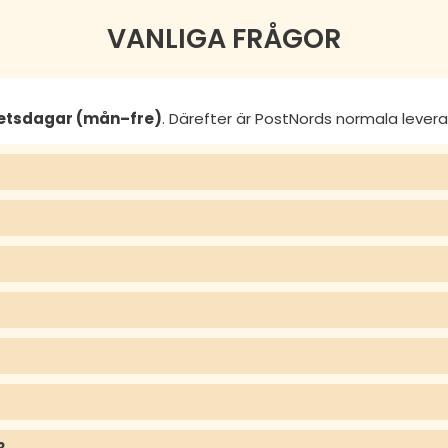
VANLIGA FRÅGOR
betsdagar (mån–fre)
. Därefter är PostNords normala lever
?